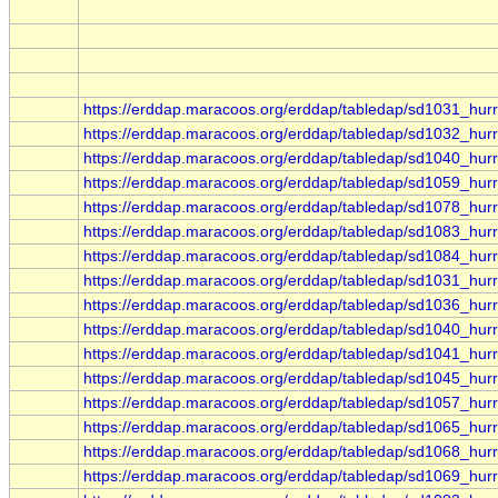
https://erddap.maracoos.org/erddap/tabledap/sd1031_hur
https://erddap.maracoos.org/erddap/tabledap/sd1032_hur
https://erddap.maracoos.org/erddap/tabledap/sd1040_hur
https://erddap.maracoos.org/erddap/tabledap/sd1059_hur
https://erddap.maracoos.org/erddap/tabledap/sd1078_hur
https://erddap.maracoos.org/erddap/tabledap/sd1083_hur
https://erddap.maracoos.org/erddap/tabledap/sd1084_hur
https://erddap.maracoos.org/erddap/tabledap/sd1031_hur
https://erddap.maracoos.org/erddap/tabledap/sd1036_hur
https://erddap.maracoos.org/erddap/tabledap/sd1040_hur
https://erddap.maracoos.org/erddap/tabledap/sd1041_hur
https://erddap.maracoos.org/erddap/tabledap/sd1045_hur
https://erddap.maracoos.org/erddap/tabledap/sd1057_hur
https://erddap.maracoos.org/erddap/tabledap/sd1065_hur
https://erddap.maracoos.org/erddap/tabledap/sd1068_hur
https://erddap.maracoos.org/erddap/tabledap/sd1069_hur