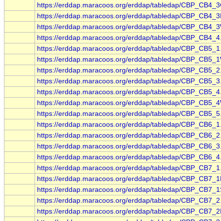
https://erddap.maracoos.org/erddap/tabledap/CBP_CB4_3
https://erddap.maracoos.org/erddap/tabledap/CBP_CB4_3
https://erddap.maracoos.org/erddap/tabledap/CBP_CB4_3
https://erddap.maracoos.org/erddap/tabledap/CBP_CB4_4
https://erddap.maracoos.org/erddap/tabledap/CBP_CB5_1
https://erddap.maracoos.org/erddap/tabledap/CBP_CB5_1
https://erddap.maracoos.org/erddap/tabledap/CBP_CB5_2
https://erddap.maracoos.org/erddap/tabledap/CBP_CB5_3
https://erddap.maracoos.org/erddap/tabledap/CBP_CB5_4
https://erddap.maracoos.org/erddap/tabledap/CBP_CB5_4
https://erddap.maracoos.org/erddap/tabledap/CBP_CB5_5
https://erddap.maracoos.org/erddap/tabledap/CBP_CB6_1
https://erddap.maracoos.org/erddap/tabledap/CBP_CB6_2
https://erddap.maracoos.org/erddap/tabledap/CBP_CB6_3
https://erddap.maracoos.org/erddap/tabledap/CBP_CB6_4
https://erddap.maracoos.org/erddap/tabledap/CBP_CB7_1
https://erddap.maracoos.org/erddap/tabledap/CBP_CB7_1
https://erddap.maracoos.org/erddap/tabledap/CBP_CB7_1
https://erddap.maracoos.org/erddap/tabledap/CBP_CB7_2
https://erddap.maracoos.org/erddap/tabledap/CBP_CB7_2