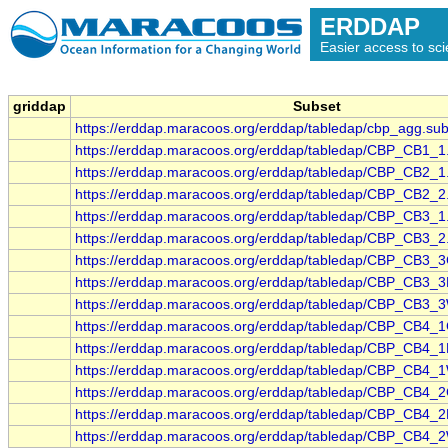
ERDDAP
Easier access to scie
griddap
Subset
https://erddap.maracoos.org/erddap/tabledap/cbp_agg.sub
https://erddap.maracoos.org/erddap/tabledap/CBP_CB1_1
https://erddap.maracoos.org/erddap/tabledap/CBP_CB2_1
https://erddap.maracoos.org/erddap/tabledap/CBP_CB2_2
https://erddap.maracoos.org/erddap/tabledap/CBP_CB3_1
https://erddap.maracoos.org/erddap/tabledap/CBP_CB3_2
https://erddap.maracoos.org/erddap/tabledap/CBP_CB3_3
https://erddap.maracoos.org/erddap/tabledap/CBP_CB3_3
https://erddap.maracoos.org/erddap/tabledap/CBP_CB3_3
https://erddap.maracoos.org/erddap/tabledap/CBP_CB4_1
https://erddap.maracoos.org/erddap/tabledap/CBP_CB4_1
https://erddap.maracoos.org/erddap/tabledap/CBP_CB4_1
https://erddap.maracoos.org/erddap/tabledap/CBP_CB4_2
https://erddap.maracoos.org/erddap/tabledap/CBP_CB4_2
https://erddap.maracoos.org/erddap/tabledap/CBP_CB4_2