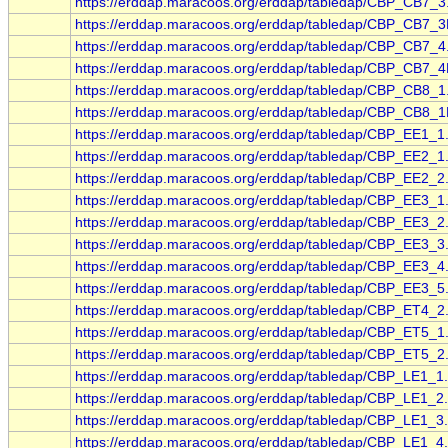
https://erddap.maracoos.org/erddap/tabledap/CBP_CB7_3
https://erddap.maracoos.org/erddap/tabledap/CBP_CB7_3
https://erddap.maracoos.org/erddap/tabledap/CBP_CB7_4
https://erddap.maracoos.org/erddap/tabledap/CBP_CB7_4
https://erddap.maracoos.org/erddap/tabledap/CBP_CB8_1
https://erddap.maracoos.org/erddap/tabledap/CBP_CB8_1
https://erddap.maracoos.org/erddap/tabledap/CBP_EE1_1
https://erddap.maracoos.org/erddap/tabledap/CBP_EE2_1
https://erddap.maracoos.org/erddap/tabledap/CBP_EE2_2
https://erddap.maracoos.org/erddap/tabledap/CBP_EE3_1
https://erddap.maracoos.org/erddap/tabledap/CBP_EE3_2
https://erddap.maracoos.org/erddap/tabledap/CBP_EE3_3
https://erddap.maracoos.org/erddap/tabledap/CBP_EE3_4
https://erddap.maracoos.org/erddap/tabledap/CBP_EE3_5
https://erddap.maracoos.org/erddap/tabledap/CBP_ET4_2
https://erddap.maracoos.org/erddap/tabledap/CBP_ET5_1
https://erddap.maracoos.org/erddap/tabledap/CBP_ET5_2
https://erddap.maracoos.org/erddap/tabledap/CBP_LE1_1
https://erddap.maracoos.org/erddap/tabledap/CBP_LE1_2
https://erddap.maracoos.org/erddap/tabledap/CBP_LE1_3
https://erddap.maracoos.org/erddap/tabledap/CBP_LE1_4