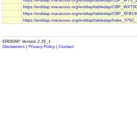
https://erddap.maracoos.org/erddap/tabledap/CBP_WT5_1
https://erddap.maracoos.org/erddap/tabledap/CBP_WXT0
https://erddap.maracoos.org/erddap/tabledap/CBP_XFB19
https://erddap.maracoos.org/erddap/tabledap/habs_3792
ERDDAP, Version 2.25_1
Disclaimers
|
Privacy Policy
|
Contact