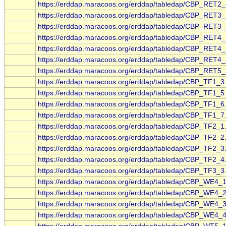
https://erddap.maracoos.org/erddap/tabledap/CBP_RET2_
https://erddap.maracoos.org/erddap/tabledap/CBP_RET3_
https://erddap.maracoos.org/erddap/tabledap/CBP_RET3_
https://erddap.maracoos.org/erddap/tabledap/CBP_RET4_
https://erddap.maracoos.org/erddap/tabledap/CBP_RET4_
https://erddap.maracoos.org/erddap/tabledap/CBP_RET4_
https://erddap.maracoos.org/erddap/tabledap/CBP_RET5_
https://erddap.maracoos.org/erddap/tabledap/CBP_TF1_3
https://erddap.maracoos.org/erddap/tabledap/CBP_TF1_5
https://erddap.maracoos.org/erddap/tabledap/CBP_TF1_6
https://erddap.maracoos.org/erddap/tabledap/CBP_TF1_7
https://erddap.maracoos.org/erddap/tabledap/CBP_TF2_1
https://erddap.maracoos.org/erddap/tabledap/CBP_TF2_2
https://erddap.maracoos.org/erddap/tabledap/CBP_TF2_3
https://erddap.maracoos.org/erddap/tabledap/CBP_TF2_4
https://erddap.maracoos.org/erddap/tabledap/CBP_TF3_3
https://erddap.maracoos.org/erddap/tabledap/CBP_WE4_1
https://erddap.maracoos.org/erddap/tabledap/CBP_WE4_2
https://erddap.maracoos.org/erddap/tabledap/CBP_WE4_3
https://erddap.maracoos.org/erddap/tabledap/CBP_WE4_4