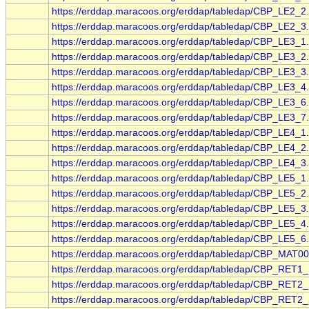
https://erddap.maracoos.org/erddap/tabledap/CBP_LE2_2
https://erddap.maracoos.org/erddap/tabledap/CBP_LE2_3
https://erddap.maracoos.org/erddap/tabledap/CBP_LE3_1
https://erddap.maracoos.org/erddap/tabledap/CBP_LE3_2
https://erddap.maracoos.org/erddap/tabledap/CBP_LE3_3
https://erddap.maracoos.org/erddap/tabledap/CBP_LE3_4
https://erddap.maracoos.org/erddap/tabledap/CBP_LE3_6
https://erddap.maracoos.org/erddap/tabledap/CBP_LE3_7
https://erddap.maracoos.org/erddap/tabledap/CBP_LE4_1
https://erddap.maracoos.org/erddap/tabledap/CBP_LE4_2
https://erddap.maracoos.org/erddap/tabledap/CBP_LE4_3
https://erddap.maracoos.org/erddap/tabledap/CBP_LE5_1
https://erddap.maracoos.org/erddap/tabledap/CBP_LE5_2
https://erddap.maracoos.org/erddap/tabledap/CBP_LE5_3
https://erddap.maracoos.org/erddap/tabledap/CBP_LE5_4
https://erddap.maracoos.org/erddap/tabledap/CBP_LE5_6
https://erddap.maracoos.org/erddap/tabledap/CBP_MAT00
https://erddap.maracoos.org/erddap/tabledap/CBP_RET1_
https://erddap.maracoos.org/erddap/tabledap/CBP_RET2_
https://erddap.maracoos.org/erddap/tabledap/CBP_RET2_