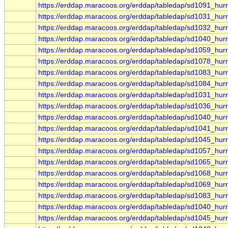
https://erddap.maracoos.org/erddap/tabledap/sd1091_hur
https://erddap.maracoos.org/erddap/tabledap/sd1031_hur
https://erddap.maracoos.org/erddap/tabledap/sd1032_hur
https://erddap.maracoos.org/erddap/tabledap/sd1040_hur
https://erddap.maracoos.org/erddap/tabledap/sd1059_hur
https://erddap.maracoos.org/erddap/tabledap/sd1078_hur
https://erddap.maracoos.org/erddap/tabledap/sd1083_hur
https://erddap.maracoos.org/erddap/tabledap/sd1084_hur
https://erddap.maracoos.org/erddap/tabledap/sd1031_hur
https://erddap.maracoos.org/erddap/tabledap/sd1036_hur
https://erddap.maracoos.org/erddap/tabledap/sd1040_hur
https://erddap.maracoos.org/erddap/tabledap/sd1041_hur
https://erddap.maracoos.org/erddap/tabledap/sd1045_hur
https://erddap.maracoos.org/erddap/tabledap/sd1057_hur
https://erddap.maracoos.org/erddap/tabledap/sd1065_hur
https://erddap.maracoos.org/erddap/tabledap/sd1068_hur
https://erddap.maracoos.org/erddap/tabledap/sd1069_hur
https://erddap.maracoos.org/erddap/tabledap/sd1083_hur
https://erddap.maracoos.org/erddap/tabledap/sd1040_hur
https://erddap.maracoos.org/erddap/tabledap/sd1045_hur