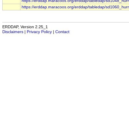
https://erddap.maracoos.org/erddap/tabledap/sd1048_hur
https://erddap.maracoos.org/erddap/tabledap/sd1060_hur
ERDDAP, Version 2.25_1
Disclaimers
|
Privacy Policy
|
Contact