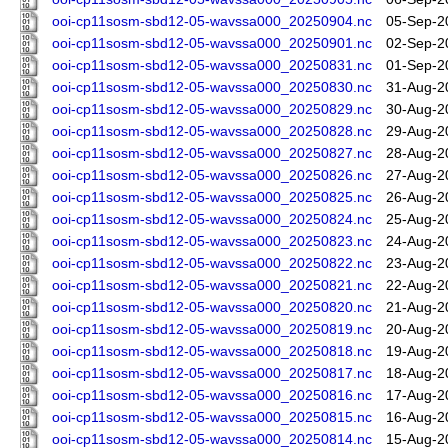
ooi-cp11sosm-sbd12-05-wavssa000_20250904.nc
05-Sep-2
ooi-cp11sosm-sbd12-05-wavssa000_20250901.nc
02-Sep-2
ooi-cp11sosm-sbd12-05-wavssa000_20250831.nc
01-Sep-2
ooi-cp11sosm-sbd12-05-wavssa000_20250830.nc
31-Aug-2
ooi-cp11sosm-sbd12-05-wavssa000_20250829.nc
30-Aug-2
ooi-cp11sosm-sbd12-05-wavssa000_20250828.nc
29-Aug-2
ooi-cp11sosm-sbd12-05-wavssa000_20250827.nc
28-Aug-2
ooi-cp11sosm-sbd12-05-wavssa000_20250826.nc
27-Aug-2
ooi-cp11sosm-sbd12-05-wavssa000_20250825.nc
26-Aug-2
ooi-cp11sosm-sbd12-05-wavssa000_20250824.nc
25-Aug-2
ooi-cp11sosm-sbd12-05-wavssa000_20250823.nc
24-Aug-2
ooi-cp11sosm-sbd12-05-wavssa000_20250822.nc
23-Aug-2
ooi-cp11sosm-sbd12-05-wavssa000_20250821.nc
22-Aug-2
ooi-cp11sosm-sbd12-05-wavssa000_20250820.nc
21-Aug-2
ooi-cp11sosm-sbd12-05-wavssa000_20250819.nc
20-Aug-2
ooi-cp11sosm-sbd12-05-wavssa000_20250818.nc
19-Aug-2
ooi-cp11sosm-sbd12-05-wavssa000_20250817.nc
18-Aug-2
ooi-cp11sosm-sbd12-05-wavssa000_20250816.nc
17-Aug-2
ooi-cp11sosm-sbd12-05-wavssa000_20250815.nc
16-Aug-2
ooi-cp11sosm-sbd12-05-wavssa000_20250814.nc
15-Aug-2