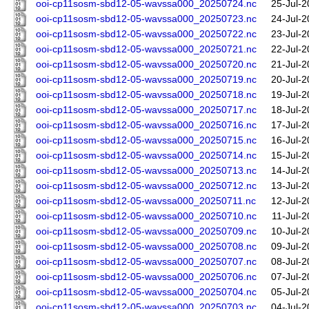
ooi-cp11sosm-sbd12-05-wavssa000_20250724.nc
25-Jul-2
ooi-cp11sosm-sbd12-05-wavssa000_20250723.nc
24-Jul-2
ooi-cp11sosm-sbd12-05-wavssa000_20250722.nc
23-Jul-2
ooi-cp11sosm-sbd12-05-wavssa000_20250721.nc
22-Jul-2
ooi-cp11sosm-sbd12-05-wavssa000_20250720.nc
21-Jul-2
ooi-cp11sosm-sbd12-05-wavssa000_20250719.nc
20-Jul-2
ooi-cp11sosm-sbd12-05-wavssa000_20250718.nc
19-Jul-2
ooi-cp11sosm-sbd12-05-wavssa000_20250717.nc
18-Jul-2
ooi-cp11sosm-sbd12-05-wavssa000_20250716.nc
17-Jul-2
ooi-cp11sosm-sbd12-05-wavssa000_20250715.nc
16-Jul-2
ooi-cp11sosm-sbd12-05-wavssa000_20250714.nc
15-Jul-2
ooi-cp11sosm-sbd12-05-wavssa000_20250713.nc
14-Jul-2
ooi-cp11sosm-sbd12-05-wavssa000_20250712.nc
13-Jul-2
ooi-cp11sosm-sbd12-05-wavssa000_20250711.nc
12-Jul-2
ooi-cp11sosm-sbd12-05-wavssa000_20250710.nc
11-Jul-
ooi-cp11sosm-sbd12-05-wavssa000_20250709.nc
10-Jul-2
ooi-cp11sosm-sbd12-05-wavssa000_20250708.nc
09-Jul-2
ooi-cp11sosm-sbd12-05-wavssa000_20250707.nc
08-Jul-2
ooi-cp11sosm-sbd12-05-wavssa000_20250706.nc
07-Jul-2
ooi-cp11sosm-sbd12-05-wavssa000_20250704.nc
05-Jul-2
ooi-cp11sosm-sbd12-05-wavssa000_20250703.nc
04-Jul-2