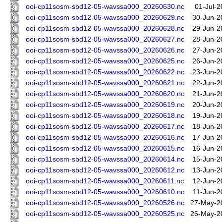
ooi-cp11sosm-sbd12-05-wavssa000_20260630.nc
01-Jul-2
ooi-cp11sosm-sbd12-05-wavssa000_20260629.nc
30-Jun-2
ooi-cp11sosm-sbd12-05-wavssa000_20260628.nc
29-Jun-2
ooi-cp11sosm-sbd12-05-wavssa000_20260627.nc
28-Jun-2
ooi-cp11sosm-sbd12-05-wavssa000_20260626.nc
27-Jun-2
ooi-cp11sosm-sbd12-05-wavssa000_20260625.nc
26-Jun-2
ooi-cp11sosm-sbd12-05-wavssa000_20260622.nc
23-Jun-2
ooi-cp11sosm-sbd12-05-wavssa000_20260621.nc
22-Jun-2
ooi-cp11sosm-sbd12-05-wavssa000_20260620.nc
21-Jun-2
ooi-cp11sosm-sbd12-05-wavssa000_20260619.nc
20-Jun-2
ooi-cp11sosm-sbd12-05-wavssa000_20260618.nc
19-Jun-2
ooi-cp11sosm-sbd12-05-wavssa000_20260617.nc
18-Jun-2
ooi-cp11sosm-sbd12-05-wavssa000_20260616.nc
17-Jun-2
ooi-cp11sosm-sbd12-05-wavssa000_20260615.nc
16-Jun-2
ooi-cp11sosm-sbd12-05-wavssa000_20260614.nc
15-Jun-2
ooi-cp11sosm-sbd12-05-wavssa000_20260612.nc
13-Jun-2
ooi-cp11sosm-sbd12-05-wavssa000_20260611.nc
12-Jun-2
ooi-cp11sosm-sbd12-05-wavssa000_20260610.nc
11-Jun-2
ooi-cp11sosm-sbd12-05-wavssa000_20260526.nc
27-May-2
ooi-cp11sosm-sbd12-05-wavssa000_20260525.nc
26-May-2