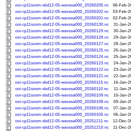
ooi-cp11sosm-sbd12-05-wavssa000_20260205.nc
06-Feb-2
ooi-cp11sosm-sbd12-05-wavssa000_20260202.nc
03-Feb-2
ooi-cp11sosm-sbd12-05-wavssa000_20260201.nc
02-Feb-2
ooi-cp11sosm-sbd12-05-wavssa000_20260130.nc
31-Jan-2
ooi-cp11sosm-sbd12-05-wavssa000_20260129.nc
30-Jan-2
ooi-cp11sosm-sbd12-05-wavssa000_20260128.nc
29-Jan-2
ooi-cp11sosm-sbd12-05-wavssa000_20260127.nc
28-Jan-2
ooi-cp11sosm-sbd12-05-wavssa000_20260125.nc
26-Jan-2
ooi-cp11sosm-sbd12-05-wavssa000_20260124.nc
25-Jan-2
ooi-cp11sosm-sbd12-05-wavssa000_20260123.nc
24-Jan-2
ooi-cp11sosm-sbd12-05-wavssa000_20260122.nc
23-Jan-2
ooi-cp11sosm-sbd12-05-wavssa000_20260121.nc
22-Jan-2
ooi-cp11sosm-sbd12-05-wavssa000_20260115.nc
16-Jan-2
ooi-cp11sosm-sbd12-05-wavssa000_20260110.nc
11-Jan-2
ooi-cp11sosm-sbd12-05-wavssa000_20260109.nc
10-Jan-2
ooi-cp11sosm-sbd12-05-wavssa000_20260108.nc
09-Jan-2
ooi-cp11sosm-sbd12-05-wavssa000_20260106.nc
07-Jan-2
ooi-cp11sosm-sbd12-05-wavssa000_20260105.nc
06-Jan-2
ooi-cp11sosm-sbd12-05-wavssa000_20251211.nc
12-Dec-2
ooi-cp11sosm-sbd12-05-wavssa000_20251210.nc
11-Dec-2