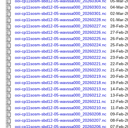
ooi-cp11sosm-sbd12-05-wavssa000_20260304.nc
05-Mar-2
ooi-cp11sosm-sbd12-05-wavssa000_20260303.nc
04-Mar-2
ooi-cp11sosm-sbd12-05-wavssa000_20260301.nc
02-Mar-2
ooi-cp11sosm-sbd12-05-wavssa000_20260228.nc
01-Mar-2
ooi-cp11sosm-sbd12-05-wavssa000_20260227.nc
28-Feb-2
ooi-cp11sosm-sbd12-05-wavssa000_20260226.nc
27-Feb-2
ooi-cp11sosm-sbd12-05-wavssa000_20260225.nc
26-Feb-2
ooi-cp11sosm-sbd12-05-wavssa000_20260224.nc
25-Feb-2
ooi-cp11sosm-sbd12-05-wavssa000_20260223.nc
24-Feb-2
ooi-cp11sosm-sbd12-05-wavssa000_20260222.nc
23-Feb-2
ooi-cp11sosm-sbd12-05-wavssa000_20260221.nc
22-Feb-2
ooi-cp11sosm-sbd12-05-wavssa000_20260220.nc
21-Feb-2
ooi-cp11sosm-sbd12-05-wavssa000_20260219.nc
20-Feb-2
ooi-cp11sosm-sbd12-05-wavssa000_20260218.nc
19-Feb-2
ooi-cp11sosm-sbd12-05-wavssa000_20260213.nc
14-Feb-2
ooi-cp11sosm-sbd12-05-wavssa000_20260212.nc
13-Feb-2
ooi-cp11sosm-sbd12-05-wavssa000_20260211.nc
12-Feb-2
ooi-cp11sosm-sbd12-05-wavssa000_20260210.nc
11-Feb-2
ooi-cp11sosm-sbd12-05-wavssa000_20260208.nc
09-Feb-2
ooi-cp11sosm-sbd12-05-wavssa000_20260207.nc
08-Feb-2
ooi-cp11sosm-sbd12-05-wavssa000_20260206.nc
07-Feb-2