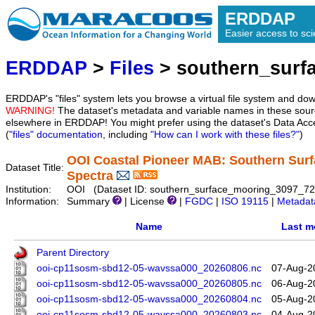
ERDDAP
Easier access to scie
ERDDAP
>
Files
> southern_surf
ERDDAP's "files" system lets you browse a virtual file system and dow
WARNING!
The dataset's metadata and variable names in these sourc
elsewhere in ERDDAP! You might prefer using the dataset's Data Acc
(
"files" documentation
, including
"How can I work with these files?"
)
OOI Coastal Pioneer MAB: Southern Surf
Dataset Title:
Spectra
Institution:
OOI (Dataset ID: southern_surface_mooring_3097_7
Information:
Summary
| License
|
FGDC
|
ISO 19115
|
Metadat
Name
Last m
Parent Directory
ooi-cp11sosm-sbd12-05-wavssa000_20260806.nc
07-Aug-2
ooi-cp11sosm-sbd12-05-wavssa000_20260805.nc
06-Aug-2
ooi-cp11sosm-sbd12-05-wavssa000_20260804.nc
05-Aug-2
ooi-cp11sosm-sbd12-05-wavssa000_20260803.nc
04-Aug-2