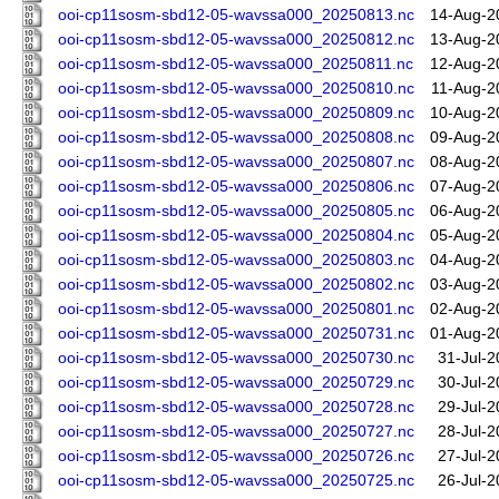
ooi-cp11sosm-sbd12-05-wavssa000_20250813.nc
14-Aug-2
ooi-cp11sosm-sbd12-05-wavssa000_20250812.nc
13-Aug-2
ooi-cp11sosm-sbd12-05-wavssa000_20250811.nc
12-Aug-2
ooi-cp11sosm-sbd12-05-wavssa000_20250810.nc
11-Aug-2
ooi-cp11sosm-sbd12-05-wavssa000_20250809.nc
10-Aug-2
ooi-cp11sosm-sbd12-05-wavssa000_20250808.nc
09-Aug-2
ooi-cp11sosm-sbd12-05-wavssa000_20250807.nc
08-Aug-2
ooi-cp11sosm-sbd12-05-wavssa000_20250806.nc
07-Aug-2
ooi-cp11sosm-sbd12-05-wavssa000_20250805.nc
06-Aug-2
ooi-cp11sosm-sbd12-05-wavssa000_20250804.nc
05-Aug-2
ooi-cp11sosm-sbd12-05-wavssa000_20250803.nc
04-Aug-2
ooi-cp11sosm-sbd12-05-wavssa000_20250802.nc
03-Aug-2
ooi-cp11sosm-sbd12-05-wavssa000_20250801.nc
02-Aug-2
ooi-cp11sosm-sbd12-05-wavssa000_20250731.nc
01-Aug-2
ooi-cp11sosm-sbd12-05-wavssa000_20250730.nc
31-Jul-2
ooi-cp11sosm-sbd12-05-wavssa000_20250729.nc
30-Jul-2
ooi-cp11sosm-sbd12-05-wavssa000_20250728.nc
29-Jul-2
ooi-cp11sosm-sbd12-05-wavssa000_20250727.nc
28-Jul-2
ooi-cp11sosm-sbd12-05-wavssa000_20250726.nc
27-Jul-2
ooi-cp11sosm-sbd12-05-wavssa000_20250725.nc
26-Jul-2