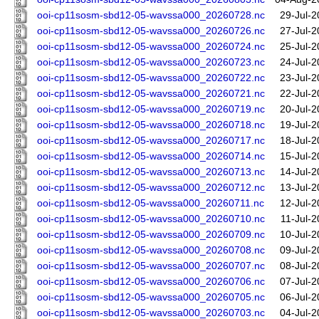
ooi-cp11sosm-sbd12-05-wavssa000_20260728.nc
29-Jul-2
ooi-cp11sosm-sbd12-05-wavssa000_20260726.nc
27-Jul-2
ooi-cp11sosm-sbd12-05-wavssa000_20260724.nc
25-Jul-2
ooi-cp11sosm-sbd12-05-wavssa000_20260723.nc
24-Jul-2
ooi-cp11sosm-sbd12-05-wavssa000_20260722.nc
23-Jul-2
ooi-cp11sosm-sbd12-05-wavssa000_20260721.nc
22-Jul-2
ooi-cp11sosm-sbd12-05-wavssa000_20260719.nc
20-Jul-2
ooi-cp11sosm-sbd12-05-wavssa000_20260718.nc
19-Jul-2
ooi-cp11sosm-sbd12-05-wavssa000_20260717.nc
18-Jul-2
ooi-cp11sosm-sbd12-05-wavssa000_20260714.nc
15-Jul-2
ooi-cp11sosm-sbd12-05-wavssa000_20260713.nc
14-Jul-2
ooi-cp11sosm-sbd12-05-wavssa000_20260712.nc
13-Jul-2
ooi-cp11sosm-sbd12-05-wavssa000_20260711.nc
12-Jul-2
ooi-cp11sosm-sbd12-05-wavssa000_20260710.nc
11-Jul-
ooi-cp11sosm-sbd12-05-wavssa000_20260709.nc
10-Jul-2
ooi-cp11sosm-sbd12-05-wavssa000_20260708.nc
09-Jul-2
ooi-cp11sosm-sbd12-05-wavssa000_20260707.nc
08-Jul-2
ooi-cp11sosm-sbd12-05-wavssa000_20260706.nc
07-Jul-2
ooi-cp11sosm-sbd12-05-wavssa000_20260705.nc
06-Jul-2
ooi-cp11sosm-sbd12-05-wavssa000_20260703.nc
04-Jul-2