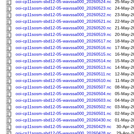
ooi-cp11sosm-sbd12-05-wavssa000_20260524.nc
25-May-2
ooi-cp11sosm-sbd12-05-wavssa000_20260523.nc
24-May-2
ooi-cp11sosm-sbd12-05-wavssa000_20260522.nc
23-May-2
ooi-cp11sosm-sbd12-05-wavssa000_20260521.nc
22-May-2
ooi-cp11sosm-sbd12-05-wavssa000_20260520.nc
21-May-2
ooi-cp11sosm-sbd12-05-wavssa000_20260519.nc
20-May-2
ooi-cp11sosm-sbd12-05-wavssa000_20260517.nc
18-May-2
ooi-cp11sosm-sbd12-05-wavssa000_20260516.nc
17-May-2
ooi-cp11sosm-sbd12-05-wavssa000_20260515.nc
16-May-2
ooi-cp11sosm-sbd12-05-wavssa000_20260514.nc
15-May-2
ooi-cp11sosm-sbd12-05-wavssa000_20260513.nc
14-May-2
ooi-cp11sosm-sbd12-05-wavssa000_20260511.nc
12-May-2
ooi-cp11sosm-sbd12-05-wavssa000_20260510.nc
11-May-2
ooi-cp11sosm-sbd12-05-wavssa000_20260507.nc
08-May-2
ooi-cp11sosm-sbd12-05-wavssa000_20260504.nc
05-May-2
ooi-cp11sosm-sbd12-05-wavssa000_20260503.nc
04-May-2
ooi-cp11sosm-sbd12-05-wavssa000_20260502.nc
03-May-2
ooi-cp11sosm-sbd12-05-wavssa000_20260501.nc
02-May-2
ooi-cp11sosm-sbd12-05-wavssa000_20260430.nc
01-May-2
ooi-cp11sosm-sbd12-05-wavssa000_20260429.nc
30-Apr-2
ooi-cp11sosm-sbd12-05-wavssa000_20260428.nc
29-Apr-2