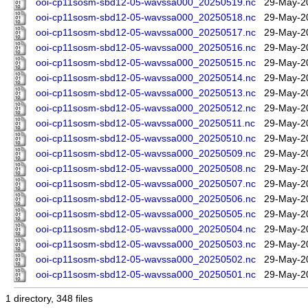
ooi-cp11sosm-sbd12-05-wavssa000_20250519.nc
29-May-2
ooi-cp11sosm-sbd12-05-wavssa000_20250518.nc
29-May-2
ooi-cp11sosm-sbd12-05-wavssa000_20250517.nc
29-May-2
ooi-cp11sosm-sbd12-05-wavssa000_20250516.nc
29-May-2
ooi-cp11sosm-sbd12-05-wavssa000_20250515.nc
29-May-2
ooi-cp11sosm-sbd12-05-wavssa000_20250514.nc
29-May-2
ooi-cp11sosm-sbd12-05-wavssa000_20250513.nc
29-May-2
ooi-cp11sosm-sbd12-05-wavssa000_20250512.nc
29-May-2
ooi-cp11sosm-sbd12-05-wavssa000_20250511.nc
29-May-2
ooi-cp11sosm-sbd12-05-wavssa000_20250510.nc
29-May-2
ooi-cp11sosm-sbd12-05-wavssa000_20250509.nc
29-May-2
ooi-cp11sosm-sbd12-05-wavssa000_20250508.nc
29-May-2
ooi-cp11sosm-sbd12-05-wavssa000_20250507.nc
29-May-2
ooi-cp11sosm-sbd12-05-wavssa000_20250506.nc
29-May-2
ooi-cp11sosm-sbd12-05-wavssa000_20250505.nc
29-May-2
ooi-cp11sosm-sbd12-05-wavssa000_20250504.nc
29-May-2
ooi-cp11sosm-sbd12-05-wavssa000_20250503.nc
29-May-2
ooi-cp11sosm-sbd12-05-wavssa000_20250502.nc
29-May-2
ooi-cp11sosm-sbd12-05-wavssa000_20250501.nc
29-May-2
1 directory, 348 files