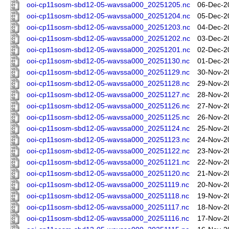
ooi-cp11sosm-sbd12-05-wavssa000_20251205.nc
06-Dec-2
ooi-cp11sosm-sbd12-05-wavssa000_20251204.nc
05-Dec-2
ooi-cp11sosm-sbd12-05-wavssa000_20251203.nc
04-Dec-2
ooi-cp11sosm-sbd12-05-wavssa000_20251202.nc
03-Dec-2
ooi-cp11sosm-sbd12-05-wavssa000_20251201.nc
02-Dec-2
ooi-cp11sosm-sbd12-05-wavssa000_20251130.nc
01-Dec-2
ooi-cp11sosm-sbd12-05-wavssa000_20251129.nc
30-Nov-2
ooi-cp11sosm-sbd12-05-wavssa000_20251128.nc
29-Nov-2
ooi-cp11sosm-sbd12-05-wavssa000_20251127.nc
28-Nov-2
ooi-cp11sosm-sbd12-05-wavssa000_20251126.nc
27-Nov-2
ooi-cp11sosm-sbd12-05-wavssa000_20251125.nc
26-Nov-2
ooi-cp11sosm-sbd12-05-wavssa000_20251124.nc
25-Nov-2
ooi-cp11sosm-sbd12-05-wavssa000_20251123.nc
24-Nov-2
ooi-cp11sosm-sbd12-05-wavssa000_20251122.nc
23-Nov-2
ooi-cp11sosm-sbd12-05-wavssa000_20251121.nc
22-Nov-2
ooi-cp11sosm-sbd12-05-wavssa000_20251120.nc
21-Nov-2
ooi-cp11sosm-sbd12-05-wavssa000_20251119.nc
20-Nov-2
ooi-cp11sosm-sbd12-05-wavssa000_20251118.nc
19-Nov-2
ooi-cp11sosm-sbd12-05-wavssa000_20251117.nc
18-Nov-2
ooi-cp11sosm-sbd12-05-wavssa000_20251116.nc
17-Nov-2