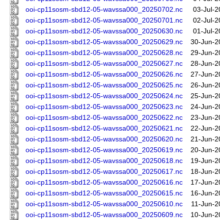
ooi-cp11sosm-sbd12-05-wavssa000_20250702.nc
03-Jul-2
ooi-cp11sosm-sbd12-05-wavssa000_20250701.nc
02-Jul-2
ooi-cp11sosm-sbd12-05-wavssa000_20250630.nc
01-Jul-2
ooi-cp11sosm-sbd12-05-wavssa000_20250629.nc
30-Jun-2
ooi-cp11sosm-sbd12-05-wavssa000_20250628.nc
29-Jun-2
ooi-cp11sosm-sbd12-05-wavssa000_20250627.nc
28-Jun-2
ooi-cp11sosm-sbd12-05-wavssa000_20250626.nc
27-Jun-2
ooi-cp11sosm-sbd12-05-wavssa000_20250625.nc
26-Jun-2
ooi-cp11sosm-sbd12-05-wavssa000_20250624.nc
25-Jun-2
ooi-cp11sosm-sbd12-05-wavssa000_20250623.nc
24-Jun-2
ooi-cp11sosm-sbd12-05-wavssa000_20250622.nc
23-Jun-2
ooi-cp11sosm-sbd12-05-wavssa000_20250621.nc
22-Jun-2
ooi-cp11sosm-sbd12-05-wavssa000_20250620.nc
21-Jun-2
ooi-cp11sosm-sbd12-05-wavssa000_20250619.nc
20-Jun-2
ooi-cp11sosm-sbd12-05-wavssa000_20250618.nc
19-Jun-2
ooi-cp11sosm-sbd12-05-wavssa000_20250617.nc
18-Jun-2
ooi-cp11sosm-sbd12-05-wavssa000_20250616.nc
17-Jun-2
ooi-cp11sosm-sbd12-05-wavssa000_20250615.nc
16-Jun-2
ooi-cp11sosm-sbd12-05-wavssa000_20250610.nc
11-Jun-2
ooi-cp11sosm-sbd12-05-wavssa000_20250609.nc
10-Jun-2