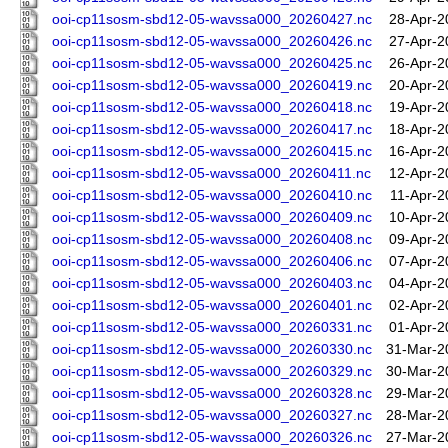
ooi-cp11sosm-sbd12-05-wavssa000_20260427.nc
28-Apr-2
ooi-cp11sosm-sbd12-05-wavssa000_20260426.nc
27-Apr-2
ooi-cp11sosm-sbd12-05-wavssa000_20260425.nc
26-Apr-2
ooi-cp11sosm-sbd12-05-wavssa000_20260419.nc
20-Apr-2
ooi-cp11sosm-sbd12-05-wavssa000_20260418.nc
19-Apr-2
ooi-cp11sosm-sbd12-05-wavssa000_20260417.nc
18-Apr-2
ooi-cp11sosm-sbd12-05-wavssa000_20260415.nc
16-Apr-2
ooi-cp11sosm-sbd12-05-wavssa000_20260411.nc
12-Apr-2
ooi-cp11sosm-sbd12-05-wavssa000_20260410.nc
11-Apr-2
ooi-cp11sosm-sbd12-05-wavssa000_20260409.nc
10-Apr-2
ooi-cp11sosm-sbd12-05-wavssa000_20260408.nc
09-Apr-2
ooi-cp11sosm-sbd12-05-wavssa000_20260406.nc
07-Apr-2
ooi-cp11sosm-sbd12-05-wavssa000_20260403.nc
04-Apr-2
ooi-cp11sosm-sbd12-05-wavssa000_20260401.nc
02-Apr-2
ooi-cp11sosm-sbd12-05-wavssa000_20260331.nc
01-Apr-2
ooi-cp11sosm-sbd12-05-wavssa000_20260330.nc
31-Mar-2
ooi-cp11sosm-sbd12-05-wavssa000_20260329.nc
30-Mar-2
ooi-cp11sosm-sbd12-05-wavssa000_20260328.nc
29-Mar-2
ooi-cp11sosm-sbd12-05-wavssa000_20260327.nc
28-Mar-2
ooi-cp11sosm-sbd12-05-wavssa000_20260326.nc
27-Mar-2