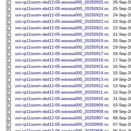
ooi-cp11sosm-sbd12-05-wavssa000_20250925.nc
26-Sep-2
ooi-cp11sosm-sbd12-05-wavssa000_20250924.nc
25-Sep-2
ooi-cp11sosm-sbd12-05-wavssa000_20250923.nc
24-Sep-2
ooi-cp11sosm-sbd12-05-wavssa000_20250922.nc
23-Sep-2
ooi-cp11sosm-sbd12-05-wavssa000_20250921.nc
22-Sep-2
ooi-cp11sosm-sbd12-05-wavssa000_20250920.nc
21-Sep-2
ooi-cp11sosm-sbd12-05-wavssa000_20250919.nc
20-Sep-2
ooi-cp11sosm-sbd12-05-wavssa000_20250918.nc
19-Sep-2
ooi-cp11sosm-sbd12-05-wavssa000_20250917.nc
18-Sep-2
ooi-cp11sosm-sbd12-05-wavssa000_20250916.nc
17-Sep-2
ooi-cp11sosm-sbd12-05-wavssa000_20250915.nc
16-Sep-2
ooi-cp11sosm-sbd12-05-wavssa000_20250914.nc
15-Sep-2
ooi-cp11sosm-sbd12-05-wavssa000_20250913.nc
14-Sep-2
ooi-cp11sosm-sbd12-05-wavssa000_20250912.nc
13-Sep-2
ooi-cp11sosm-sbd12-05-wavssa000_20250911.nc
12-Sep-2
ooi-cp11sosm-sbd12-05-wavssa000_20250910.nc
11-Sep-2
ooi-cp11sosm-sbd12-05-wavssa000_20250909.nc
10-Sep-2
ooi-cp11sosm-sbd12-05-wavssa000_20250908.nc
09-Sep-2
ooi-cp11sosm-sbd12-05-wavssa000_20250907.nc
08-Sep-2
ooi-cp11sosm-sbd12-05-wavssa000_20250906.nc
07-Sep-2
ooi-cp11sosm-sbd12-05-wavssa000_20250905.nc
06-Sep-2