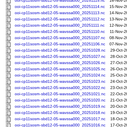
ooi-cp11sosm-sbd12-05-wavssa000_20251115.nc
16-Nov-2
ooi-cp11sosm-sbd12-05-wavssa000_20251114.nc
15-Nov-2
ooi-cp11sosm-sbd12-05-wavssa000_20251113.nc
14-Nov-2
ooi-cp11sosm-sbd12-05-wavssa000_20251112.nc
13-Nov-2
ooi-cp11sosm-sbd12-05-wavssa000_20251111.nc
12-Nov-2
ooi-cp11sosm-sbd12-05-wavssa000_20251110.nc
11-Nov-2
ooi-cp11sosm-sbd12-05-wavssa000_20251107.nc
08-Nov-2
ooi-cp11sosm-sbd12-05-wavssa000_20251106.nc
07-Nov-2
ooi-cp11sosm-sbd12-05-wavssa000_20251028.nc
29-Oct-2
ooi-cp11sosm-sbd12-05-wavssa000_20251027.nc
28-Oct-2
ooi-cp11sosm-sbd12-05-wavssa000_20251026.nc
27-Oct-2
ooi-cp11sosm-sbd12-05-wavssa000_20251025.nc
26-Oct-2
ooi-cp11sosm-sbd12-05-wavssa000_20251024.nc
25-Oct-2
ooi-cp11sosm-sbd12-05-wavssa000_20251023.nc
24-Oct-2
ooi-cp11sosm-sbd12-05-wavssa000_20251022.nc
23-Oct-2
ooi-cp11sosm-sbd12-05-wavssa000_20251021.nc
22-Oct-2
ooi-cp11sosm-sbd12-05-wavssa000_20251020.nc
21-Oct-2
ooi-cp11sosm-sbd12-05-wavssa000_20251019.nc
20-Oct-2
ooi-cp11sosm-sbd12-05-wavssa000_20251018.nc
19-Oct-2
ooi-cp11sosm-sbd12-05-wavssa000_20251017.nc
18-Oct-2
ooi-cp11sosm-sbd12-05-wavssa000_20251016.nc
17-Oct-2