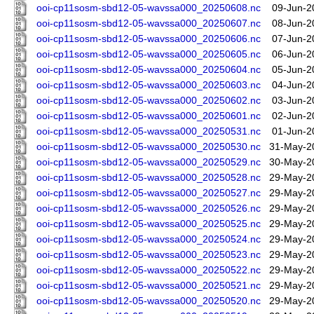
ooi-cp11sosm-sbd12-05-wavssa000_20250608.nc
09-Jun-2
ooi-cp11sosm-sbd12-05-wavssa000_20250607.nc
08-Jun-2
ooi-cp11sosm-sbd12-05-wavssa000_20250606.nc
07-Jun-2
ooi-cp11sosm-sbd12-05-wavssa000_20250605.nc
06-Jun-2
ooi-cp11sosm-sbd12-05-wavssa000_20250604.nc
05-Jun-2
ooi-cp11sosm-sbd12-05-wavssa000_20250603.nc
04-Jun-2
ooi-cp11sosm-sbd12-05-wavssa000_20250602.nc
03-Jun-2
ooi-cp11sosm-sbd12-05-wavssa000_20250601.nc
02-Jun-2
ooi-cp11sosm-sbd12-05-wavssa000_20250531.nc
01-Jun-2
ooi-cp11sosm-sbd12-05-wavssa000_20250530.nc
31-May-2
ooi-cp11sosm-sbd12-05-wavssa000_20250529.nc
30-May-2
ooi-cp11sosm-sbd12-05-wavssa000_20250528.nc
29-May-2
ooi-cp11sosm-sbd12-05-wavssa000_20250527.nc
29-May-2
ooi-cp11sosm-sbd12-05-wavssa000_20250526.nc
29-May-2
ooi-cp11sosm-sbd12-05-wavssa000_20250525.nc
29-May-2
ooi-cp11sosm-sbd12-05-wavssa000_20250524.nc
29-May-2
ooi-cp11sosm-sbd12-05-wavssa000_20250523.nc
29-May-2
ooi-cp11sosm-sbd12-05-wavssa000_20250522.nc
29-May-2
ooi-cp11sosm-sbd12-05-wavssa000_20250521.nc
29-May-2
ooi-cp11sosm-sbd12-05-wavssa000_20250520.nc
29-May-2