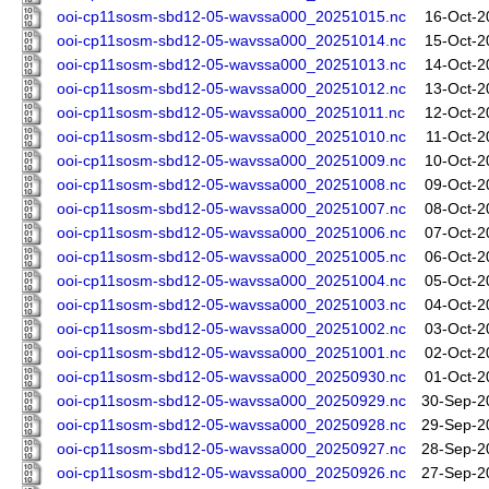
ooi-cp11sosm-sbd12-05-wavssa000_20251015.nc
16-Oct-2
ooi-cp11sosm-sbd12-05-wavssa000_20251014.nc
15-Oct-2
ooi-cp11sosm-sbd12-05-wavssa000_20251013.nc
14-Oct-2
ooi-cp11sosm-sbd12-05-wavssa000_20251012.nc
13-Oct-2
ooi-cp11sosm-sbd12-05-wavssa000_20251011.nc
12-Oct-2
ooi-cp11sosm-sbd12-05-wavssa000_20251010.nc
11-Oct-2
ooi-cp11sosm-sbd12-05-wavssa000_20251009.nc
10-Oct-2
ooi-cp11sosm-sbd12-05-wavssa000_20251008.nc
09-Oct-2
ooi-cp11sosm-sbd12-05-wavssa000_20251007.nc
08-Oct-2
ooi-cp11sosm-sbd12-05-wavssa000_20251006.nc
07-Oct-2
ooi-cp11sosm-sbd12-05-wavssa000_20251005.nc
06-Oct-2
ooi-cp11sosm-sbd12-05-wavssa000_20251004.nc
05-Oct-2
ooi-cp11sosm-sbd12-05-wavssa000_20251003.nc
04-Oct-2
ooi-cp11sosm-sbd12-05-wavssa000_20251002.nc
03-Oct-2
ooi-cp11sosm-sbd12-05-wavssa000_20251001.nc
02-Oct-2
ooi-cp11sosm-sbd12-05-wavssa000_20250930.nc
01-Oct-2
ooi-cp11sosm-sbd12-05-wavssa000_20250929.nc
30-Sep-2
ooi-cp11sosm-sbd12-05-wavssa000_20250928.nc
29-Sep-2
ooi-cp11sosm-sbd12-05-wavssa000_20250927.nc
28-Sep-2
ooi-cp11sosm-sbd12-05-wavssa000_20250926.nc
27-Sep-2