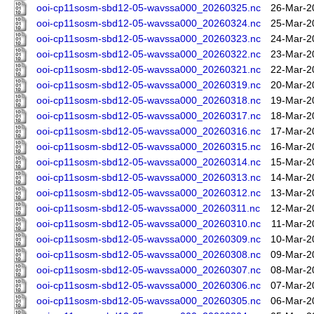
ooi-cp11sosm-sbd12-05-wavssa000_20260325.nc
26-Mar-2
ooi-cp11sosm-sbd12-05-wavssa000_20260324.nc
25-Mar-2
ooi-cp11sosm-sbd12-05-wavssa000_20260323.nc
24-Mar-2
ooi-cp11sosm-sbd12-05-wavssa000_20260322.nc
23-Mar-2
ooi-cp11sosm-sbd12-05-wavssa000_20260321.nc
22-Mar-2
ooi-cp11sosm-sbd12-05-wavssa000_20260319.nc
20-Mar-2
ooi-cp11sosm-sbd12-05-wavssa000_20260318.nc
19-Mar-2
ooi-cp11sosm-sbd12-05-wavssa000_20260317.nc
18-Mar-2
ooi-cp11sosm-sbd12-05-wavssa000_20260316.nc
17-Mar-2
ooi-cp11sosm-sbd12-05-wavssa000_20260315.nc
16-Mar-2
ooi-cp11sosm-sbd12-05-wavssa000_20260314.nc
15-Mar-2
ooi-cp11sosm-sbd12-05-wavssa000_20260313.nc
14-Mar-2
ooi-cp11sosm-sbd12-05-wavssa000_20260312.nc
13-Mar-2
ooi-cp11sosm-sbd12-05-wavssa000_20260311.nc
12-Mar-2
ooi-cp11sosm-sbd12-05-wavssa000_20260310.nc
11-Mar-2
ooi-cp11sosm-sbd12-05-wavssa000_20260309.nc
10-Mar-2
ooi-cp11sosm-sbd12-05-wavssa000_20260308.nc
09-Mar-2
ooi-cp11sosm-sbd12-05-wavssa000_20260307.nc
08-Mar-2
ooi-cp11sosm-sbd12-05-wavssa000_20260306.nc
07-Mar-2
ooi-cp11sosm-sbd12-05-wavssa000_20260305.nc
06-Mar-2